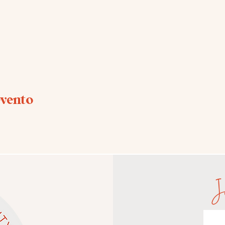
evento
J