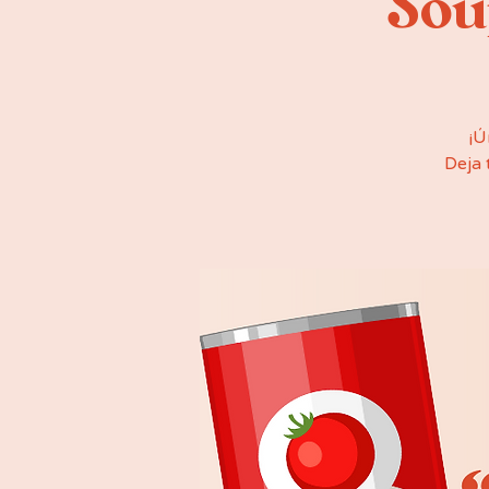
“Sou
¡Ú
Deja 