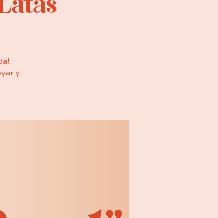
Latas
da!
oyar y