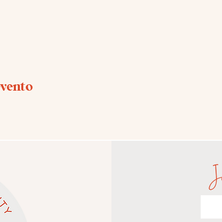
evento
J